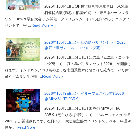
2026年10月4日(日)JR横浜線相模原駅そば、米陸軍
相模補給廠 (通称：相模デポ) で「東日本ハーフマラ
ソン ･ 8km & 駅伝大会 」が開催！アメリカンムードいっぱいのランニングイ
ベントで、宇 …
Read More »
2026年10月3日(土)～ 江の島バリサンセット2026
@ 江の島サムエル・コッキング苑
2026年10月3日(土)4日(日) 江の島サムエル・コッキ
ング苑にて「 江の島バリサンセット2026 」が開催さ
れます。インドネシアバリ島のような南国系樹木に包まれた苑内で、バリ舞
踊やガムラン生演奏 …
Read More »
2026年10月3日(土)～ ペルーフェスタ 渋谷 2026
@ MIYASHITA PARK
2026年10月3日(土)4日(日) 渋谷の MIYASHITA
PARK（芝生ひろば4階）にて「 ペルーフェスタ 渋谷
2026 」が開催されます。在日ペルー大使館主催のイベントで、ペルー料理や
特産 …
Read More »