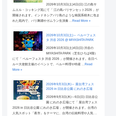
2026年10月3日(土)4日(日) 江の島サ
ムエル・コッキング苑にて「 江の島バリサンセット2026 」が
開催されます。インドネシアバリ島のような南国系樹木に包ま
れた苑内で、バリ舞踊やガムラン生演奏 …
Read More »
2026年10月3日(土)～ ペルーフェス
タ 渋谷 2026 @ MIYASHITA PARK
2026年10月3日(土)4日(日) 渋谷の
MIYASHITA PARK（芝生ひろば4階）
にて「 ペルーフェスタ 渋谷 2026 」が開催されます。在日ペ
ルー大使館主催のイベントで、ペルー料理や特産 …
Read
More »
2026年9月3日(木)～ 屋台湾フェス
2026 in 日比谷公園 にれのき広場
2026年9月3日(木)～6日(日) 日比谷公
園 にれのき広場にて「 屋台湾フェス
2026 in 日比谷公園 にれのき広場 」が開催されます。台湾の
人気スポット「夜市」をテーマに、台湾の伝統料理や人気 …