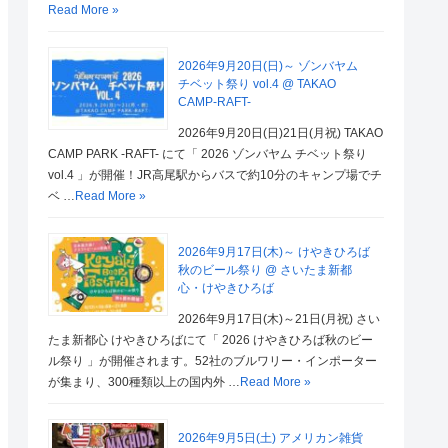
Read More »
2026年9月20日(日)～ ゾンバヤム
チベット祭り vol.4 @ TAKAO
CAMP-RAFT-
2026年9月20日(日)21日(月祝) TAKAO
CAMP PARK -RAFT- にて「 2026 ゾンバヤム チベット祭り
vol.4 」が開催！JR高尾駅からバスで約10分のキャンプ場でチ
ベ …
Read More »
2026年9月17日(木)～ けやきひろば
秋のビール祭り @ さいたま新都
心・けやきひろば
2026年9月17日(木)～21日(月祝) さい
たま新都心 けやきひろばにて「 2026 けやきひろば秋のビー
ル祭り 」が開催されます。52社のブルワリー・インポーター
が集まり、300種類以上の国内外 …
Read More »
2026年9月5日(土) アメリカン雑貨