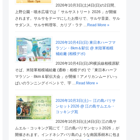
2026年10月3日(土)4日(日)の2日間、
上野公園・噴水広場では「 サルサストリート 2026 」が開催
されます。サルサをテーマにしたお祭りで、サルサ音楽、サル
サダンス、サルサ料理等、カリブ・ラテ …
Read More »
2026年10月4日(日) 東日本ハーフマ
ラソン・8km＆駅伝 @ 米陸軍相模
補給廠 (相模デポ)
2026年10月4日(日)JR横浜線相模原駅
そば、米陸軍相模補給廠 (通称：相模デポ) で「東日本ハーフ
マラソン ･ 8km & 駅伝大会 」が開催！アメリカンムードいっ
ぱいのランニングイベントで、宇 …
Read More »
2026年10月3日(土)～ 江の島バリサ
ンセット2026 @ 江の島サムエル・
コッキング苑
2026年10月3日(土)4日(日) 江の島サ
ムエル・コッキング苑にて「 江の島バリサンセット2026 」が
開催されます。インドネシアバリ島のような南国系樹木に包ま