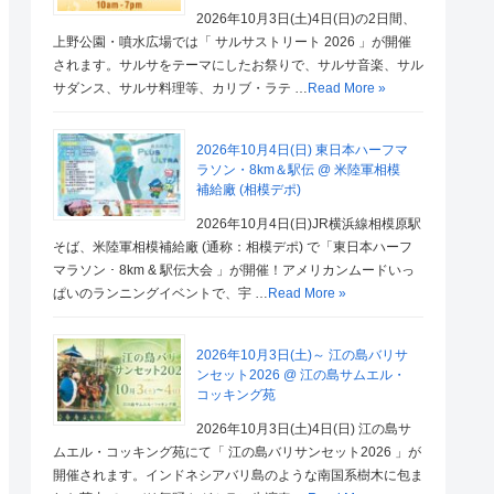
2026年10月3日(土)4日(日)の2日間、
上野公園・噴水広場では「 サルサストリート 2026 」が開催
されます。サルサをテーマにしたお祭りで、サルサ音楽、サル
サダンス、サルサ料理等、カリブ・ラテ …
Read More »
2026年10月4日(日) 東日本ハーフマ
ラソン・8km＆駅伝 @ 米陸軍相模
補給廠 (相模デポ)
2026年10月4日(日)JR横浜線相模原駅
そば、米陸軍相模補給廠 (通称：相模デポ) で「東日本ハーフ
マラソン ･ 8km & 駅伝大会 」が開催！アメリカンムードいっ
ぱいのランニングイベントで、宇 …
Read More »
2026年10月3日(土)～ 江の島バリサ
ンセット2026 @ 江の島サムエル・
コッキング苑
2026年10月3日(土)4日(日) 江の島サ
ムエル・コッキング苑にて「 江の島バリサンセット2026 」が
開催されます。インドネシアバリ島のような南国系樹木に包ま