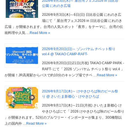
2026年9月3日(木)～ 屋台湾フェス2026 in 日比谷
公園 にれのき広場
2026年9月3日(木)～6日(日) 日比谷公園 にれのき広
場にて「 屋台湾フェス2026 in 日比谷公園 にれのき
広場 」が開催されます。台湾の人気スポット「夜市」をテーマに、台湾の伝
統料理や人気 …
Read More »
2026年9月20日(日)～ ゾンバヤム チベット祭り
vol.4 @ TAKAO CAMP-RAFT-
2026年9月20日(日)21日(月祝) TAKAO CAMP PARK -
RAFT- にて「 2026 ゾンバヤム チベット祭り vol.4 」
が開催！JR高尾駅からバスで約10分のキャンプ場でチベ …
Read More »
2026年9月17日(木)～ けやきひろば秋のビール祭
り @ さいたま新都心・けやきひろば
2026年9月17日(木)～21日(月祝) さいたま新都心 け
やきひろばにて「 2026 けやきひろば秋のビール祭り
」が開催されます。52社のブルワリー・インポーターが集まり、300種類以
上の国内外 …
Read More »