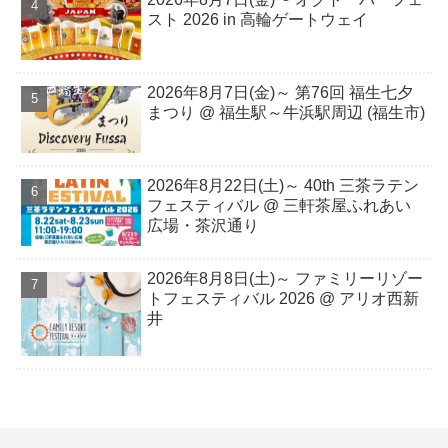
スト 2026 in 高輪ゲートウェイ
2026年8月7日(金)～ 第76回 福生七夕
まつり @ 福生駅～牛浜駅周辺 (福生市)
2026年8月22日(土)～ 40th 三茶ラテン
フェスティバル @ 三軒茶屋ふれあい
広場・茶沢通り
2026年8⽉8⽇(⼟)～ ファミリーリゾー
トフェスティバル 2026 @ アリオ西新
井