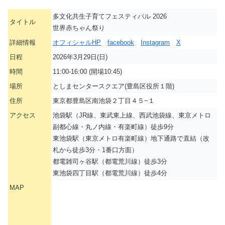
多文化共生子育てフェスティバル 2026
タイトル
世界赤ちゃん祭り
詳細情報
オフィシャルHP
facebook
Instagram
X
日程
2026年3月29日(日)
時間
11:00-16:00 (開場10:45)
場所
としまセンタースクエア(豊島区役所１階)
住所
東京都豊島区南池袋２丁目４５−１
アクセス
池袋駅（JR線、東武東上線、西武池袋線、東京メトロ
副都心線・丸ノ内線・有楽町線）徒歩9分
東池袋駅（東京メトロ有楽町線）地下通路で直結（改
札から徒歩3分・1番口方面）
都電雑司ヶ谷駅（都電荒川線）徒歩3分
東池袋四丁目駅（都電荒川線）徒歩4分
MAP