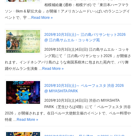
相模補給廠 (通称：相模デポ) で「東日本ハーフマラ
ソン ･ 8km & 駅伝大会 」が開催！アメリカンムードいっぱいのランニングイ
ベントで、宇 …
Read More »
2026年10月3日(土)～ 江の島バリサンセット2026
@ 江の島サムエル・コッキング苑
2026年10月3日(土)4日(日) 江の島サムエル・コッキ
ング苑にて「 江の島バリサンセット2026 」が開催さ
れます。インドネシアバリ島のような南国系樹木に包まれた苑内で、バリ舞
踊やガムラン生演奏 …
Read More »
2026年10月3日(土)～ ペルーフェスタ 渋谷 2026
@ MIYASHITA PARK
2026年10月3日(土)4日(日) 渋谷の MIYASHITA
PARK（芝生ひろば4階）にて「 ペルーフェスタ 渋谷
2026 」が開催されます。在日ペルー大使館主催のイベントで、ペルー料理や
特産 …
Read More »