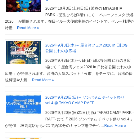
2026年10月3日(土)4日(日) 渋谷の MIYASHITA
PARK（芝生ひろば4階）にて「 ペルーフェスタ 渋谷
2026 」が開催されます。在日ペルー大使館主催のイベントで、ペルー料理や
特産 …
Read More »
2026年9月3日(木)～ 屋台湾フェス2026 in 日比谷
公園 にれのき広場
2026年9月3日(木)～6日(日) 日比谷公園 にれのき広
場にて「 屋台湾フェス2026 in 日比谷公園 にれのき
広場 」が開催されます。台湾の人気スポット「夜市」をテーマに、台湾の伝
統料理や人気 …
Read More »
2026年9月20日(日)～ ゾンバヤム チベット祭り
vol.4 @ TAKAO CAMP-RAFT-
2026年9月20日(日)21日(月祝) TAKAO CAMP PARK -
RAFT- にて「 2026 ゾンバヤム チベット祭り vol.4 」
が開催！JR高尾駅からバスで約10分のキャンプ場でチベ …
Read More »