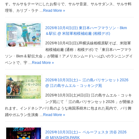
す。サルサをテーマにしたお祭りで、サルサ音楽、サルサダンス、サルサ料
理等、カリブ・ラテ …
Read More »
2026年10月4日(日) 東日本ハーフマラソン・8km
＆駅伝 @ 米陸軍相模補給廠 (相模デポ)
2026年10月4日(日)JR横浜線相模原駅そば、米陸軍
相模補給廠 (通称：相模デポ) で「東日本ハーフマラ
ソン ･ 8km & 駅伝大会 」が開催！アメリカンムードいっぱいのランニングイ
ベントで、宇 …
Read More »
2026年10月3日(土)～ 江の島バリサンセット2026
@ 江の島サムエル・コッキング苑
2026年10月3日(土)4日(日) 江の島サムエル・コッキ
ング苑にて「 江の島バリサンセット2026 」が開催さ
れます。インドネシアバリ島のような南国系樹木に包まれた苑内で、バリ舞
踊やガムラン生演奏 …
Read More »
2026年10月3日(土)～ ペルーフェスタ 渋谷 2026
@ MIYASHITA PARK