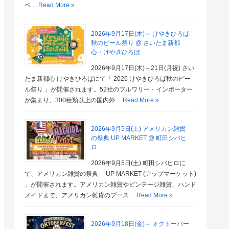
ベ …
Read More »
2026年9月17日(木)～ けやきひろば
秋のビール祭り @ さいたま新都
心・けやきひろば
2026年9月17日(木)～21日(月祝) さい
たま新都心 けやきひろばにて「 2026 けやきひろば秋のビー
ル祭り 」が開催されます。52社のブルワリー・インポーター
が集まり、300種類以上の国内外 …
Read More »
2026年9月5日(土) アメリカン雑貨
の祭典 UP MARKET @ 町田シバヒ
ロ
2026年9月5日(土) 町田シバヒロに
て、アメリカン雑貨の祭典「 UP MARKET (アップマーケット)
」が開催されます。アメリカン雑貨やビンテージ雑貨、ハンド
メイドまで、アメリカン雑貨のブース …
Read More »
2026年9月18日(金)～ オクトーバー