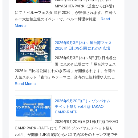
MIYASHITA PARK（芝生ひろば4階）
にて「 ペルーフェスタ 渋谷 2026 」が開催されます。在日ペ
ルー大使館主催のイベントで、ペルー料理や特産 …
Read
More »
2026年9月3日(木)～ 屋台湾フェス
2026 in 日比谷公園 にれのき広場
2026年9月3日(木)～6日(日) 日比谷公
園 にれのき広場にて「 屋台湾フェス
2026 in 日比谷公園 にれのき広場 」が開催されます。台湾の
人気スポット「夜市」をテーマに、台湾の伝統料理や人気 …
Read More »
2026年9月20日(日)～ ゾンバヤム
チベット祭り vol.4 @ TAKAO
CAMP-RAFT-
2026年9月20日(日)21日(月祝) TAKAO
CAMP PARK -RAFT- にて「 2026 ゾンバヤム チベット祭り
vol.4 」が開催！JR高尾駅からバスで約10分のキャンプ場でチ