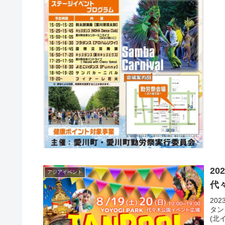
20
アジアイベント
代
2023年
タン
(北