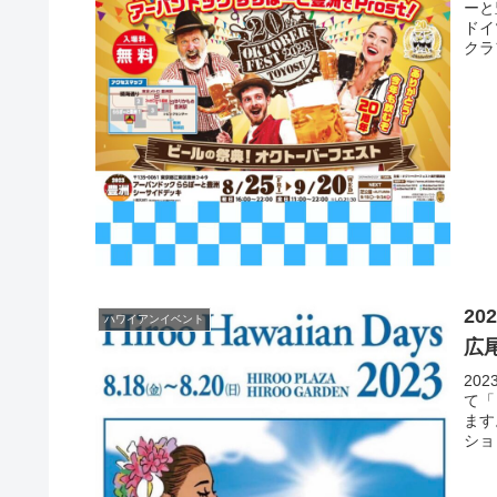
ーと
ドイ
クラ
20
ハワイアンイベント
広
20
て「 
ます
ショ
きま