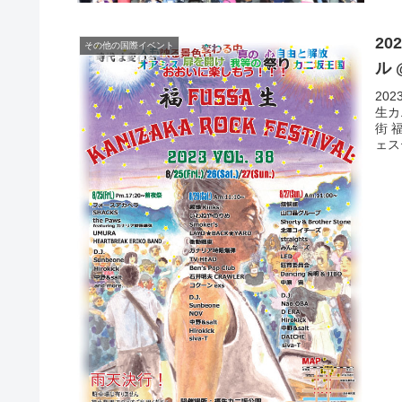
20
その他の国際イベント
ル
20
生カ
街 
ェス