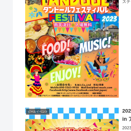
ステ
20
ビールイベント
i
20