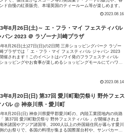
ンド自慢の紅茶販売、本場英国のティールーム等が楽しめます。
2023.08.16
23年8月26日(土)～ エ・フラ・マイ フェスティバル
パン 2023 ＠ ラゾーナ川崎プラザ
23年8月26日(土)27日(日)の2日間 三井ショッピングパーク ラゾー
崎プラザでは「 エ・フラ・マイ フェスティバル ジャパン 2023
開催されます！このイベントはハワイ発のフラフェスティバル
ショッピングやお食事が楽しめるショッピングモールにてハワイ
気が感じられます。
2023.08.14
23年8月20日(日) 第37回 愛川町勤労祭り 野外フェス
ィバル @ 神奈川県・愛川町
23年8月20日(日) 神奈川県愛甲郡愛川町の、内陸工業団地内の街路
「 第37回 愛川町勤労祭り 野外フェスティバル 」が開催されま
南米諸国やアジア諸国等、2000人以上の外国籍住民が暮らす愛川
例のお祭りで、各国の料理が集まる国際屋台村や、サンバカーニ
、花火大会等が楽しめます。