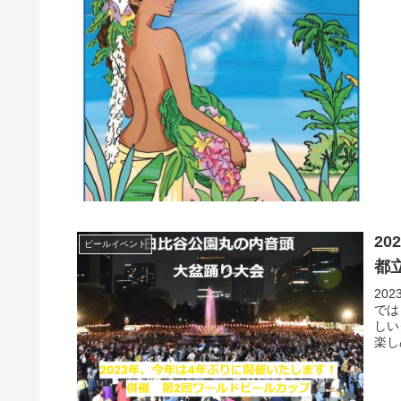
20
ビールイベント
都
20
では
しい
楽し