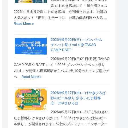
園 にれのき広場にて「 屋台湾フェス
2026 in 日比谷公園 にれのき広場 」が開催されます。台湾の
人気スポット「夜市」をテーマに、台湾の伝統料理や人気 …
Read More »
2026年9月20日(日)～ ゾンバヤム
チベット祭り vol.4 @ TAKAO
CAMP-RAFT-
2026年9月20日(日)21日(月祝) TAKAO
CAMP PARK -RAFT- にて「 2026 ゾンバヤム チベット祭り
vol.4 」が開催！JR高尾駅からバスで約10分のキャンプ場でチ
ベ …
Read More »
2026年9月17日(木)～ けやきひろば
秋のビール祭り @ さいたま新都
心・けやきひろば
2026年9月17日(木)～21日(月祝) さい
たま新都心 けやきひろばにて「 2026 けやきひろば秋のビー
ル祭り 」が開催されます。52社のブルワリー・インポーター