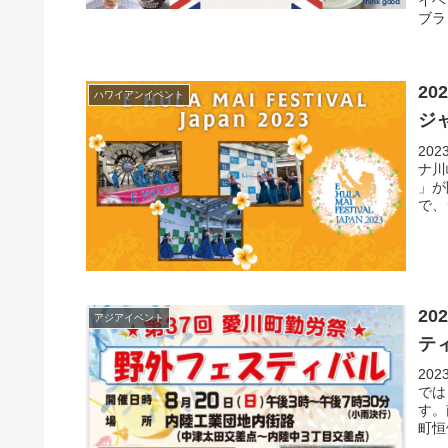
ブラ
20
ハワイアンイベント
ジャ
20
ナ川
」が
で、
の空
20
アジアイベント
テ
20
では
す。
町恒
バル