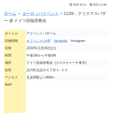
2022.10.11
2022.11.08
ホーム
＞
ヨーロッパイベント
＞11/26：クリスマスバザ
ー @ ドイツ語福音教会
タイトル
アドベントバザール
詳細情報
オフィシャルHP
facebook
Instagram
日程
2022年11月26日(土)
時間
午後1時から午後5時
場所
ドイツ語福音教会 (クロスチャーチ東京)
住所
品川区北品川６丁目５−２６
アクセス
五反田駅より800m
MAP