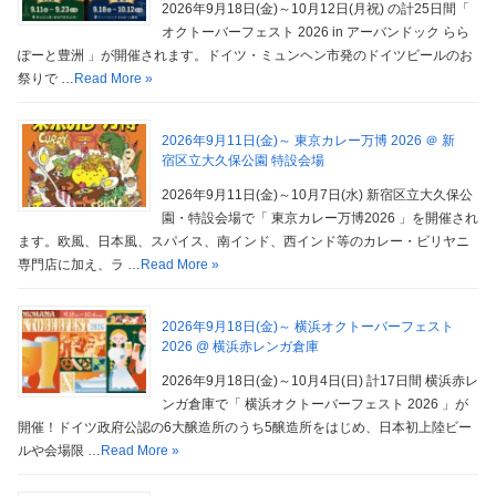
2026年9月18日(金)～10月12日(月祝) の計25日間「
オクトーバーフェスト 2026 in アーバンドック らら
ぽーと豊洲 」が開催されます。ドイツ・ミュンヘン市発のドイツビールのお
祭りで …
Read More »
2026年9月11日(金)～ 東京カレー万博 2026 ＠ 新
宿区立大久保公園 特設会場
2026年9月11日(金)～10月7日(水) 新宿区立大久保公
園・特設会場で「 東京カレー万博2026 」を開催され
ます。欧風、日本風、スパイス、南インド、西インド等のカレー・ビリヤニ
専門店に加え、ラ …
Read More »
2026年9月18日(金)～ 横浜オクトーバーフェスト
2026 @ 横浜赤レンガ倉庫
2026年9月18日(金)～10月4日(日) 計17日間 横浜赤レ
ンガ倉庫で「 横浜オクトーバーフェスト 2026 」が
開催！ドイツ政府公認の6大醸造所のうち5醸造所をはじめ、日本初上陸ビー
ルや会場限 …
Read More »