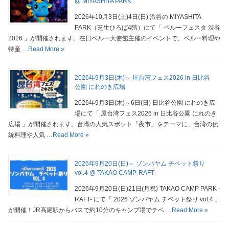
@ MIYASHITA PARK
2026年10月3日(土)4日(日) 渋谷の MIYASHITA
PARK（芝生ひろば4階）にて「 ペルーフェスタ 渋谷
2026 」が開催されます。在日ペルー大使館主催のイベントで、ペルー料理や
特産 …
Read More »
2026年9月3日(木)～ 屋台湾フェス2026 in 日比谷
公園 にれのき広場
2026年9月3日(木)～6日(日) 日比谷公園 にれのき広
場にて「 屋台湾フェス2026 in 日比谷公園 にれのき
広場 」が開催されます。台湾の人気スポット「夜市」をテーマに、台湾の伝
統料理や人気 …
Read More »
2026年9月20日(日)～ ゾンバヤム チベット祭り
vol.4 @ TAKAO CAMP-RAFT-
2026年9月20日(日)21日(月祝) TAKAO CAMP PARK -
RAFT- にて「 2026 ゾンバヤム チベット祭り vol.4 」
が開催！JR高尾駅からバスで約10分のキャンプ場でチベ …
Read More »