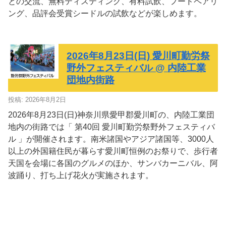
との交流、無料ティスティング、有料試飲、フードペアリ
ング、品評会受賞シードルの試飲などが楽しめます。
2026年8月23日(日) 愛川町勤労祭
野外フェスティバル @ 内陸工業
団地内街路
投稿: 2026年8月2日
2026年8月23日(日)神奈川県愛甲郡愛川町の、内陸工業団
地内の街路では「 第40回 愛川町勤労祭野外フェスティバ
ル 」が開催されます。南米諸国やアジア諸国等、3000人
以上の外国籍住民が暮らす愛川町恒例のお祭りで、歩行者
天国を会場に各国のグルメのほか、サンバカーニバル、阿
波踊り、打ち上げ花火が実施されます。