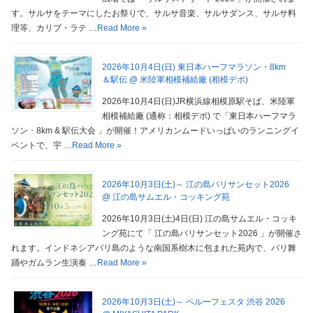
す。サルサをテーマにしたお祭りで、サルサ音楽、サルサダンス、サルサ料
理等、カリブ・ラテ …
Read More »
2026年10月4日(日) 東日本ハーフマラソン・8km
＆駅伝 @ 米陸軍相模補給廠 (相模デポ)
2026年10月4日(日)JR横浜線相模原駅そば、米陸軍
相模補給廠 (通称：相模デポ) で「東日本ハーフマラ
ソン ･ 8km & 駅伝大会 」が開催！アメリカンムードいっぱいのランニングイ
ベントで、宇 …
Read More »
2026年10月3日(土)～ 江の島バリサンセット2026
@ 江の島サムエル・コッキング苑
2026年10月3日(土)4日(日) 江の島サムエル・コッキ
ング苑にて「 江の島バリサンセット2026 」が開催さ
れます。インドネシアバリ島のような南国系樹木に包まれた苑内で、バリ舞
踊やガムラン生演奏 …
Read More »
2026年10月3日(土)～ ペルーフェスタ 渋谷 2026