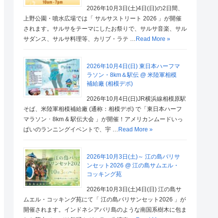
2026年10月3日(土)4日(日)の2日間、
上野公園・噴水広場では「 サルサストリート 2026 」が開催
されます。サルサをテーマにしたお祭りで、サルサ音楽、サル
サダンス、サルサ料理等、カリブ・ラテ …
Read More »
2026年10月4日(日) 東日本ハーフマ
ラソン・8km＆駅伝 @ 米陸軍相模
補給廠 (相模デポ)
2026年10月4日(日)JR横浜線相模原駅
そば、米陸軍相模補給廠 (通称：相模デポ) で「東日本ハーフ
マラソン ･ 8km & 駅伝大会 」が開催！アメリカンムードいっ
ぱいのランニングイベントで、宇 …
Read More »
2026年10月3日(土)～ 江の島バリサ
ンセット2026 @ 江の島サムエル・
コッキング苑
2026年10月3日(土)4日(日) 江の島サ
ムエル・コッキング苑にて「 江の島バリサンセット2026 」が
開催されます。インドネシアバリ島のような南国系樹木に包ま