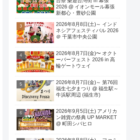
台祭 樂遊台灣街 in 幕張
2026 @ イオンモール幕張
新都心・豊砂公園
2026年8月8日(土)～ インド
ネシアフェスティバル 2026
＠ 千葉市中央公園
2026年8月7日(金)〜 オクト
ーバーフェスト 2026 in 高
輪ゲートウェイ
2026年8月7日(金)～ 第76回
福生七夕まつり @ 福生駅～
牛浜駅周辺 (福生市)
2026年9月5日(土) アメリカ
ン雑貨の祭典 UP MARKET
@ 町田シバヒロ