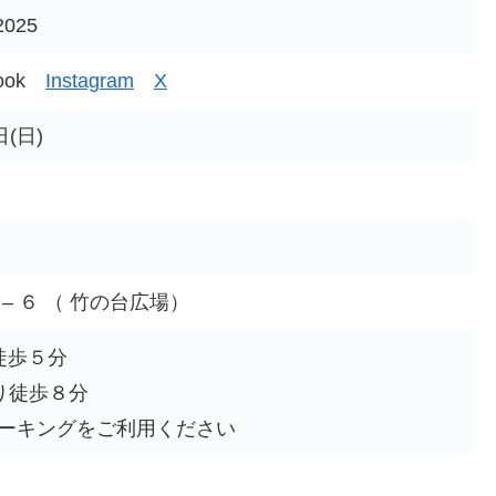
025
book
Instagram
X
日(日)
– ６ （ 竹の台広場）
徒歩５分
り徒歩８分
ーキングをご利用ください