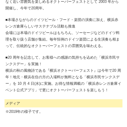
なく近い雰囲気を楽しめるオクトーバーフェストとして 2003 年から
開催し、今年で20周年。
■本場さながらのドイツビール・フード・楽団の演奏に加え、横浜赤
レンガ倉庫らしいサステナブル活動も推進
会場には本場のドイツビールはもちろん、ソーセージなどのドイツ料
理を取り扱う店舗が集結。毎年恒例のドイツ楽団による生演奏も相ま
って、伝統的なオクトーバーフェストの雰囲気を味わえる。
■20 周年を記念して、お客様への感謝の気持ちを込めた「横浜市民サ
ンクスデー」を実施！
横浜の秋の風物詩である『横浜オクトーバーフェスト』は今年で20 周
年！地元・横浜在住の方の入場料が無料となる「横浜市民サンクスデ
ー」を 10 月 4 日(水)に実施。お得な情報満載の「横浜赤レンガ倉庫イ
ベント公式アプリ」で更にオクトーバーフェストを楽しもう！
メディア
※2019年の様子です。