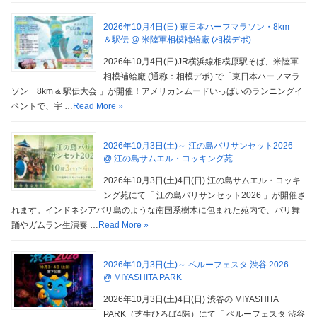
2026年10月4日(日) 東日本ハーフマラソン・8km
＆駅伝 @ 米陸軍相模補給廠 (相模デポ)
2026年10月4日(日)JR横浜線相模原駅そば、米陸軍
相模補給廠 (通称：相模デポ) で「東日本ハーフマラ
ソン ･ 8km & 駅伝大会 」が開催！アメリカンムードいっぱいのランニングイ
ベントで、宇 …
Read More »
2026年10月3日(土)～ 江の島バリサンセット2026
@ 江の島サムエル・コッキング苑
2026年10月3日(土)4日(日) 江の島サムエル・コッキ
ング苑にて「 江の島バリサンセット2026 」が開催さ
れます。インドネシアバリ島のような南国系樹木に包まれた苑内で、バリ舞
踊やガムラン生演奏 …
Read More »
2026年10月3日(土)～ ペルーフェスタ 渋谷 2026
@ MIYASHITA PARK
2026年10月3日(土)4日(日) 渋谷の MIYASHITA
PARK（芝生ひろば4階）にて「 ペルーフェスタ 渋谷