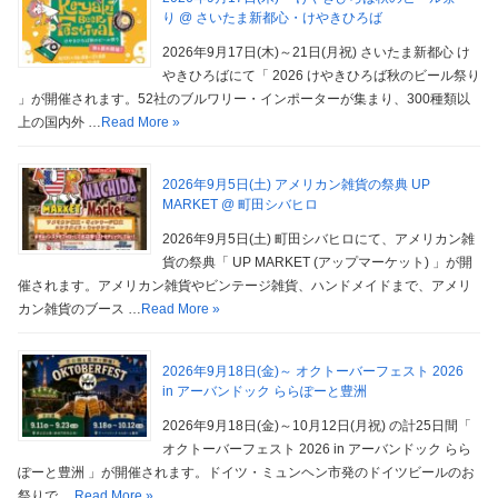
り @ さいたま新都心・けやきひろば
2026年9月17日(木)～21日(月祝) さいたま新都心 け
やきひろばにて「 2026 けやきひろば秋のビール祭り
」が開催されます。52社のブルワリー・インポーターが集まり、300種類以
上の国内外 …
Read More »
2026年9月5日(土) アメリカン雑貨の祭典 UP
MARKET @ 町田シバヒロ
2026年9月5日(土) 町田シバヒロにて、アメリカン雑
貨の祭典「 UP MARKET (アップマーケット) 」が開
催されます。アメリカン雑貨やビンテージ雑貨、ハンドメイドまで、アメリ
カン雑貨のブース …
Read More »
2026年9月18日(金)～ オクトーバーフェスト 2026
in アーバンドック ららぽーと豊洲
2026年9月18日(金)～10月12日(月祝) の計25日間「
オクトーバーフェスト 2026 in アーバンドック らら
ぽーと豊洲 」が開催されます。ドイツ・ミュンヘン市発のドイツビールのお
祭りで …
Read More »