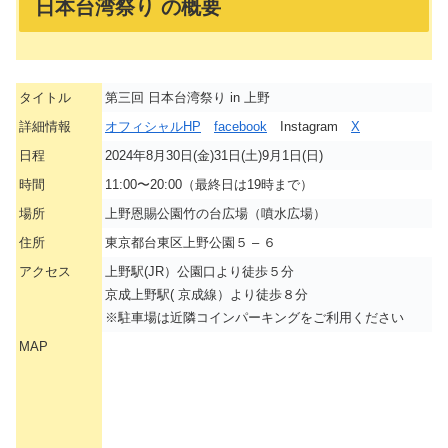
日本台湾祭り の概要
タイトル
第三回 日本台湾祭り in 上野
詳細情報
オフィシャルHP
facebook
Instagram
X
日程
2024年8月30日(金)31日(土)9月1日(日)
時間
11:00〜20:00（最終日は19時まで）
場所
上野恩賜公園竹の台広場（噴水広場）
住所
東京都台東区上野公園５ – ６
アクセス
上野駅(JR）公園口より徒歩５分
京成上野駅( 京成線）より徒歩８分
※駐車場は近隣コインパーキングをご利用ください
MAP