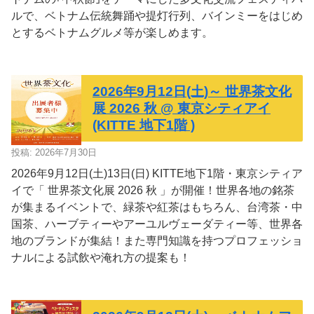
ルで、ベトナム伝統舞踊や提灯行列、バインミーをはじめ
とするベトナムグルメ等が楽しめます。
2026年9月12日(土)～ 世界茶文化
展 2026 秋 @ 東京シティアイ
(KITTE 地下1階 )
投稿: 2026年7月30日
2026年9月12日(土)13日(日) KITTE地下1階・東京シティア
イで「 世界茶文化展 2026 秋 」が開催！世界各地の銘茶
が集まるイベントで、緑茶や紅茶はもちろん、台湾茶・中
国茶、ハーブティーやアーユルヴェーダティー等、世界各
地のブランドが集結！また専門知識を持つプロフェッショ
ナルによる試飲や淹れ方の提案も！