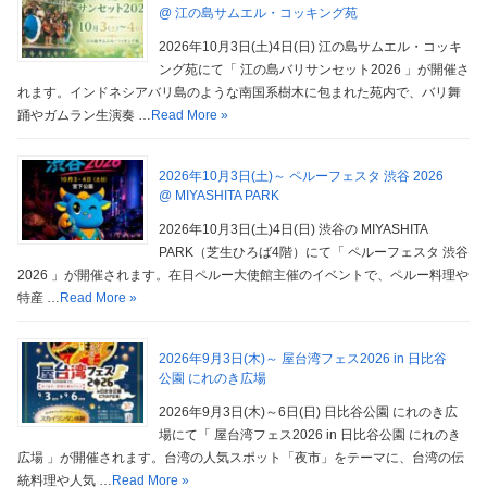
@ 江の島サムエル・コッキング苑
2026年10月3日(土)4日(日) 江の島サムエル・コッキ
ング苑にて「 江の島バリサンセット2026 」が開催さ
れます。インドネシアバリ島のような南国系樹木に包まれた苑内で、バリ舞
踊やガムラン生演奏 …
Read More »
2026年10月3日(土)～ ペルーフェスタ 渋谷 2026
@ MIYASHITA PARK
2026年10月3日(土)4日(日) 渋谷の MIYASHITA
PARK（芝生ひろば4階）にて「 ペルーフェスタ 渋谷
2026 」が開催されます。在日ペルー大使館主催のイベントで、ペルー料理や
特産 …
Read More »
2026年9月3日(木)～ 屋台湾フェス2026 in 日比谷
公園 にれのき広場
2026年9月3日(木)～6日(日) 日比谷公園 にれのき広
場にて「 屋台湾フェス2026 in 日比谷公園 にれのき
広場 」が開催されます。台湾の人気スポット「夜市」をテーマに、台湾の伝
統料理や人気 …
Read More »