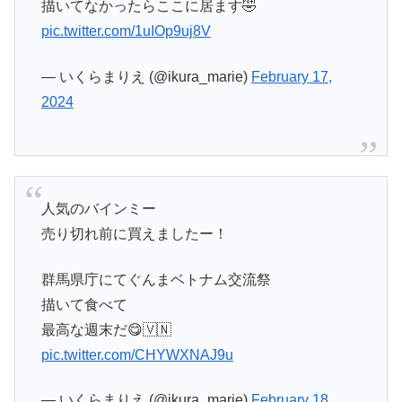
描いてなかったらここに居ます🤣
pic.twitter.com/1uIOp9uj8V
— いくらまりえ (@ikura_marie)
February 17,
2024
人気のバインミー
売り切れ前に買えましたー！
群馬県庁にてぐんまベトナム交流祭
描いて食べて
最高な週末だ😋🇻🇳
pic.twitter.com/CHYWXNAJ9u
— いくらまりえ (@ikura_marie)
February 18,