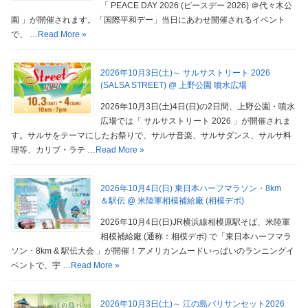
「 PEACE DAY 2026 (ピースデー 2026) ＠代々木公
園 」が開催されます。「国際平和デー」当日にあわせ開催されるイベント
で、 …
Read More »
2026年10月3日(土)～ サルサストリート 2026
(SALSA STREET) @ 上野公園 噴水広場
2026年10月3日(土)4日(日)の2日間、上野公園・噴水
広場では「 サルサストリート 2026 」が開催されま
す。サルサをテーマにしたお祭りで、サルサ音楽、サルサダンス、サルサ料
理等、カリブ・ラテ …
Read More »
2026年10月4日(日) 東日本ハーフマラソン・8km
＆駅伝 @ 米陸軍相模補給廠 (相模デポ)
2026年10月4日(日)JR横浜線相模原駅そば、米陸軍
相模補給廠 (通称：相模デポ) で「東日本ハーフマラ
ソン ･ 8km & 駅伝大会 」が開催！アメリカンムードいっぱいのランニングイ
ベントで、宇 …
Read More »
2026年10月3日(土)～ 江の島バリサンセット2026