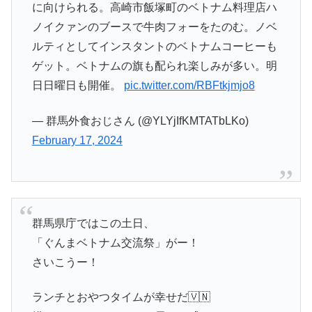
に向けられる。高崎市飯塚町のベトナム料理店ハ
ノイクァンのブースで牛肉フォーをたのむ。ノベ
ルティとしてインスタントのベトナムコーヒーも
ゲット。ベトナムの旗も配られ楽しみが多い。明
日日曜日も開催。
pic.twitter.com/RBFtkjmjo8
— 群馬外食おじさん (@YLYjIfKMTATbLKo)
February 17, 2024
群馬県庁ではこの土日、
「ぐんまベトナム交流祭」がー！
さいこうー！
ランチとおやつタイムが幸せだ🇻🇳