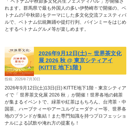
「 ベトナム中秋節多文化共生フェスティバル 」が開催さ
れます。群馬県で最も外国人の多い伊勢崎市で開催の、ベ
トナムの｢中秋節｣をテーマにした多文化交流フェスティバ
ルで、ベトナム伝統舞踊や提灯行列、バインミーをはじめ
とするベトナムグルメ等が楽しめます。
2026年9月12日(土)～ 世界茶文化
展 2026 秋 @ 東京シティアイ
(KITTE 地下1階 )
投稿: 2026年7月30日
2026年9月12日(土)13日(日) KITTE地下1階・東京シティア
イで「 世界茶文化展 2026 秋 」が開催！世界各地の銘茶
が集まるイベントで、緑茶や紅茶はもちろん、台湾茶・中
国茶、ハーブティーやアーユルヴェーダティー等、世界各
地のブランドが集結！また専門知識を持つプロフェッショ
ナルによる試飲や淹れ方の提案も！