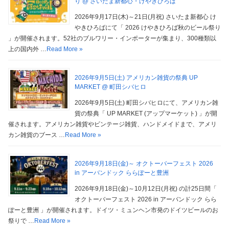
り @ さいたま新都心・けやきひろば
2026年9月17日(木)～21日(月祝) さいたま新都心 け
やきひろばにて「 2026 けやきひろば秋のビール祭り
」が開催されます。52社のブルワリー・インポーターが集まり、300種類以
上の国内外 …
Read More »
2026年9月5日(土) アメリカン雑貨の祭典 UP
MARKET @ 町田シバヒロ
2026年9月5日(土) 町田シバヒロにて、アメリカン雑
貨の祭典「 UP MARKET (アップマーケット) 」が開
催されます。アメリカン雑貨やビンテージ雑貨、ハンドメイドまで、アメリ
カン雑貨のブース …
Read More »
2026年9月18日(金)～ オクトーバーフェスト 2026
in アーバンドック ららぽーと豊洲
2026年9月18日(金)～10月12日(月祝) の計25日間「
オクトーバーフェスト 2026 in アーバンドック らら
ぽーと豊洲 」が開催されます。ドイツ・ミュンヘン市発のドイツビールのお
祭りで …
Read More »