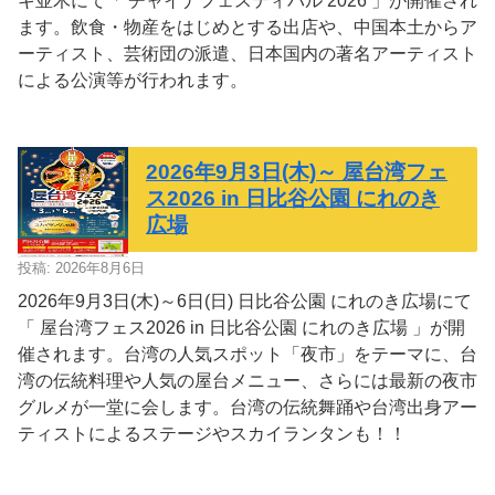
キ並木にて「 チャイナフェスティバル 2026 」が開催され
ます。飲食・物産をはじめとする出店や、中国本土からア
ーティスト、芸術団の派遣、日本国内の著名アーティスト
による公演等が行われます。
2026年9月3日(木)～ 屋台湾フェ
ス2026 in 日比谷公園 にれのき
広場
投稿: 2026年8月6日
2026年9月3日(木)～6日(日) 日比谷公園 にれのき広場にて
「 屋台湾フェス2026 in 日比谷公園 にれのき広場 」が開
催されます。台湾の人気スポット「夜市」をテーマに、台
湾の伝統料理や人気の屋台メニュー、さらには最新の夜市
グルメが一堂に会します。台湾の伝統舞踊や台湾出身アー
ティストによるステージやスカイランタンも！！