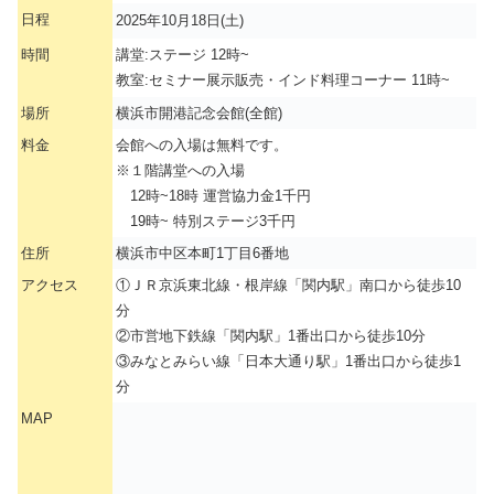
日程
2025年10月18日(土)
時間
講堂:ステージ 12時~
教室:セミナー展示販売・インド料理コーナー 11時~
場所
横浜市開港記念会館(全館)
料金
会館への入場は無料です。
※１階講堂への入場
12時~18時 運営協力金1千円
19時~ 特別ステージ3千円
住所
横浜市中区本町1丁目6番地
アクセス
①ＪＲ京浜東北線・根岸線「関内駅」南口から徒歩10
分
②市営地下鉄線「関内駅」1番出口から徒歩10分
③みなとみらい線「日本大通り駅」1番出口から徒歩1
分
MAP