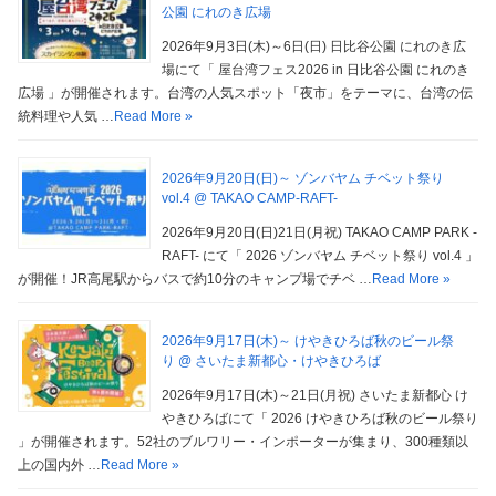
公園 にれのき広場
2026年9月3日(木)～6日(日) 日比谷公園 にれのき広
場にて「 屋台湾フェス2026 in 日比谷公園 にれのき
広場 」が開催されます。台湾の人気スポット「夜市」をテーマに、台湾の伝
統料理や人気 …
Read More »
2026年9月20日(日)～ ゾンバヤム チベット祭り
vol.4 @ TAKAO CAMP-RAFT-
2026年9月20日(日)21日(月祝) TAKAO CAMP PARK -
RAFT- にて「 2026 ゾンバヤム チベット祭り vol.4 」
が開催！JR高尾駅からバスで約10分のキャンプ場でチベ …
Read More »
2026年9月17日(木)～ けやきひろば秋のビール祭
り @ さいたま新都心・けやきひろば
2026年9月17日(木)～21日(月祝) さいたま新都心 け
やきひろばにて「 2026 けやきひろば秋のビール祭り
」が開催されます。52社のブルワリー・インポーターが集まり、300種類以
上の国内外 …
Read More »