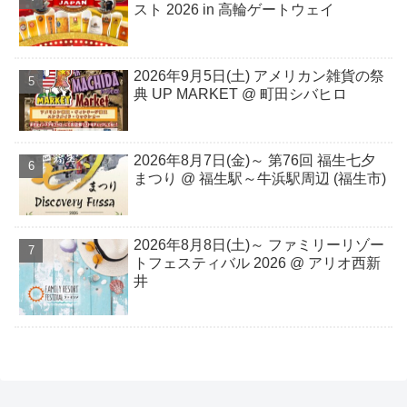
スト 2026 in 高輪ゲートウェイ
2026年9月5日(土) アメリカン雑貨の祭
典 UP MARKET @ 町田シバヒロ
2026年8月7日(金)～ 第76回 福生七夕
まつり @ 福生駅～牛浜駅周辺 (福生市)
2026年8⽉8⽇(⼟)～ ファミリーリゾー
トフェスティバル 2026 @ アリオ西新
井