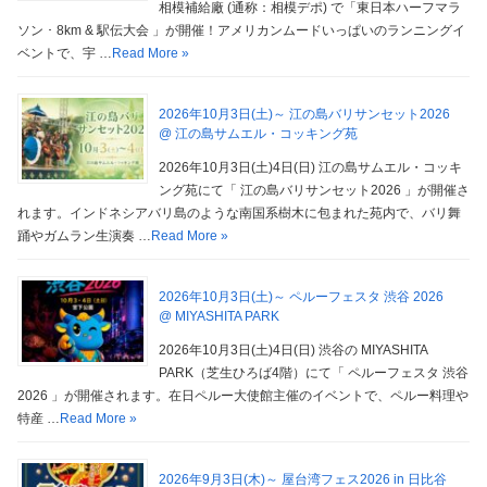
相模補給廠 (通称：相模デポ) で「東日本ハーフマラ
ソン ･ 8km & 駅伝大会 」が開催！アメリカンムードいっぱいのランニングイ
ベントで、宇 …
Read More »
2026年10月3日(土)～ 江の島バリサンセット2026
@ 江の島サムエル・コッキング苑
2026年10月3日(土)4日(日) 江の島サムエル・コッキ
ング苑にて「 江の島バリサンセット2026 」が開催さ
れます。インドネシアバリ島のような南国系樹木に包まれた苑内で、バリ舞
踊やガムラン生演奏 …
Read More »
2026年10月3日(土)～ ペルーフェスタ 渋谷 2026
@ MIYASHITA PARK
2026年10月3日(土)4日(日) 渋谷の MIYASHITA
PARK（芝生ひろば4階）にて「 ペルーフェスタ 渋谷
2026 」が開催されます。在日ペルー大使館主催のイベントで、ペルー料理や
特産 …
Read More »
2026年9月3日(木)～ 屋台湾フェス2026 in 日比谷