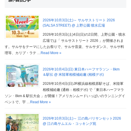
2026年10月3日(土)～ サルサストリート 2026
(SALSA STREET) @ 上野公園 噴水広場
2026年10月3日(土)4日(日)の2日間、上野公園・噴水
広場では「 サルサストリート 2026 」が開催されま
す。サルサをテーマにしたお祭りで、サルサ音楽、サルサダンス、サルサ料
理等、カリブ・ラテ …
Read More »
2026年10月4日(日) 東日本ハーフマラソン・8km
＆駅伝 @ 米陸軍相模補給廠 (相模デポ)
2026年10月4日(日)JR横浜線相模原駅そば、米陸軍
相模補給廠 (通称：相模デポ) で「東日本ハーフマラ
ソン ･ 8km & 駅伝大会 」が開催！アメリカンムードいっぱいのランニングイ
ベントで、宇 …
Read More »
2026年10月3日(土)～ 江の島バリサンセット2026
@ 江の島サムエル・コッキング苑