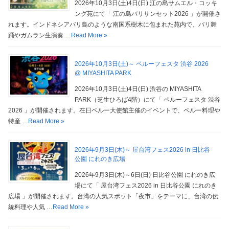
2026年10月3日(土)4日(日) 江の島サムエル・コッキ
ング苑にて「 江の島バリサンセット2026 」が開催さ
れます。インドネシアバリ島のような南国系樹木に包まれた苑内で、バリ舞
踊やガムラン生演奏 …
Read More »
2026年10月3日(土)～ ペルーフェスタ 渋谷 2026
@ MIYASHITA PARK
2026年10月3日(土)4日(日) 渋谷の MIYASHITA
PARK（芝生ひろば4階）にて「 ペルーフェスタ 渋谷
2026 」が開催されます。在日ペルー大使館主催のイベントで、ペルー料理や
特産 …
Read More »
2026年9月3日(木)～ 屋台湾フェス2026 in 日比谷
公園 にれのき広場
2026年9月3日(木)～6日(日) 日比谷公園 にれのき広
場にて「 屋台湾フェス2026 in 日比谷公園 にれのき
広場 」が開催されます。台湾の人気スポット「夜市」をテーマに、台湾の伝
統料理や人気 …
Read More »