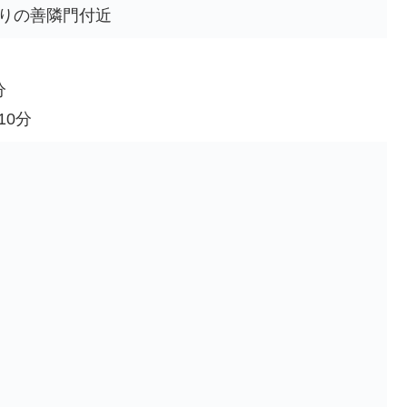
りの善隣門付近
分
10分