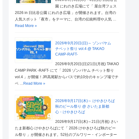
園 にれのき広場にて「 屋台湾フェス
2026 in 日比谷公園 にれのき広場 」が開催されます。台湾の
人気スポット「夜市」をテーマに、台湾の伝統料理や人気 …
Read More »
2026年9月20日(日)～ ゾンバヤム
チベット祭り vol.4 @ TAKAO
CAMP-RAFT-
2026年9月20日(日)21日(月祝) TAKAO
CAMP PARK -RAFT- にて「 2026 ゾンバヤム チベット祭り
vol.4 」が開催！JR高尾駅からバスで約10分のキャンプ場でチ
ベ …
Read More »
2026年9月17日(木)～ けやきひろば
秋のビール祭り @ さいたま新都
心・けやきひろば
2026年9月17日(木)～21日(月祝) さい
たま新都心 けやきひろばにて「 2026 けやきひろば秋のビー
ル祭り 」が開催されます。52社のブルワリー・インポーター