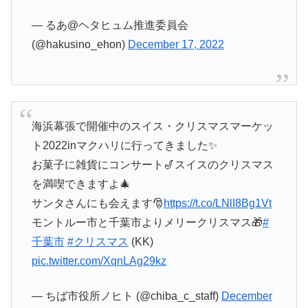
— るあ@ヘタヒュム推進委員会
(@hakusino_ehon)
December 17, 2022
海浜幕張で開催中のスイス・クリスマスマーケッ
ト2022inマクハリに行ってきました✨
お菓子に雑貨にコンサート🎷スイスのクリスマス
を満喫できますよ🎄
サンタさんにも会えます🎅
https://t.co/LNlI8Bg1Vt
モントルー市と千葉市よりメリークリスマス🎁
#
千葉市
#クリスマス
(KK)
pic.twitter.com/XqnLAg29kz
— ちば市役所ノヒト (@chiba_c_staff)
December