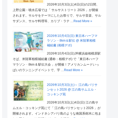
2026年10月3日(土)4日(日)の2日間、
上野公園・噴水広場では「 サルサストリート 2026 」が開催
されます。サルサをテーマにしたお祭りで、サルサ音楽、サル
サダンス、サルサ料理等、カリブ・ラテ …
Read More »
2026年10月4日(日) 東日本ハーフマ
ラソン・8km＆駅伝 @ 米陸軍相模
補給廠 (相模デポ)
2026年10月4日(日)JR横浜線相模原駅
そば、米陸軍相模補給廠 (通称：相模デポ) で「東日本ハーフ
マラソン ･ 8km & 駅伝大会 」が開催！アメリカンムードいっ
ぱいのランニングイベントで、宇 …
Read More »
2026年10月3日(土)～ 江の島バリサ
ンセット2026 @ 江の島サムエル・
コッキング苑
2026年10月3日(土)4日(日) 江の島サ
ムエル・コッキング苑にて「 江の島バリサンセット2026 」が
開催されます。インドネシアバリ島のような南国系樹木に包ま