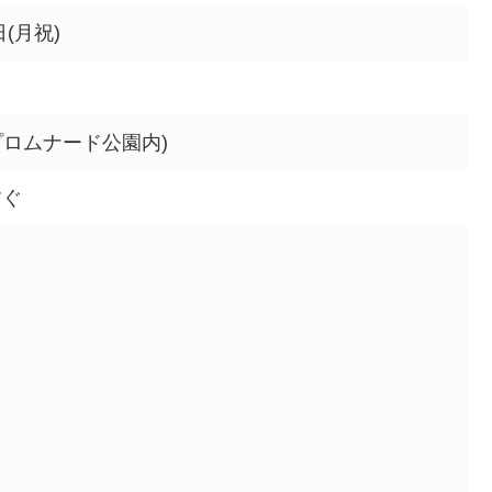
日(月祝)
プロムナード公園内)
すぐ