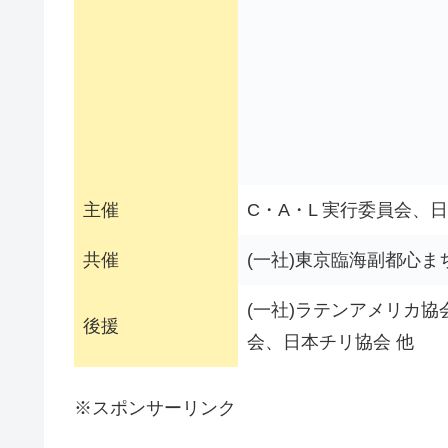
主催
C・A・L 実行委員会
共催
(一社)東京臨海副都心ま
(一社)ラテンアメリカ協
後援
会、日本チリ協会 他
※スポンサーリンク