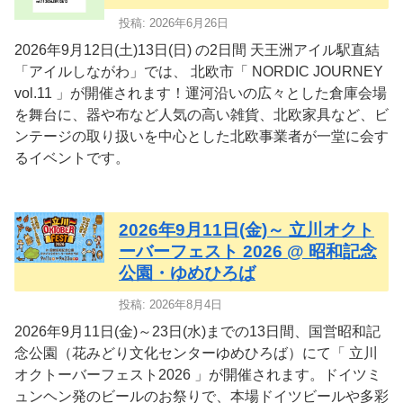
投稿: 2026年6月26日
2026年9月12日(土)13日(日) の2日間 天王洲アイル駅直結
「アイルしながわ」では、 北欧市「 NORDIC JOURNEY
vol.11 」が開催されます！運河沿いの広々とした倉庫会場
を舞台に、器や布など人気の高い雑貨、北欧家具など、ビ
ンテージの取り扱いを中心とした北欧事業者が一堂に会す
るイベントです。
2026年9月11日(金)～ 立川オクト
ーバーフェスト 2026 @ 昭和記念
公園・ゆめひろば
投稿: 2026年8月4日
2026年9月11日(金)～23日(水)までの13日間、国営昭和記
念公園（花みどり文化センターゆめひろば）にて「 立川
オクトーバーフェスト2026 」が開催されます。ドイツミ
ュンヘン発のビールのお祭りで、本場ドイツビールや多彩