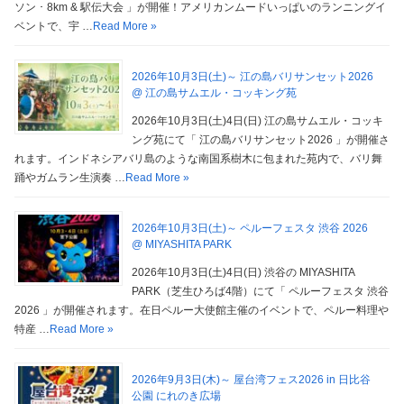
ソン ･ 8km & 駅伝大会 」が開催！アメリカンムードいっぱいのランニングイ
ベントで、宇 …
Read More »
2026年10月3日(土)～ 江の島バリサンセット2026
@ 江の島サムエル・コッキング苑
2026年10月3日(土)4日(日) 江の島サムエル・コッキ
ング苑にて「 江の島バリサンセット2026 」が開催さ
れます。インドネシアバリ島のような南国系樹木に包まれた苑内で、バリ舞
踊やガムラン生演奏 …
Read More »
2026年10月3日(土)～ ペルーフェスタ 渋谷 2026
@ MIYASHITA PARK
2026年10月3日(土)4日(日) 渋谷の MIYASHITA
PARK（芝生ひろば4階）にて「 ペルーフェスタ 渋谷
2026 」が開催されます。在日ペルー大使館主催のイベントで、ペルー料理や
特産 …
Read More »
2026年9月3日(木)～ 屋台湾フェス2026 in 日比谷
公園 にれのき広場