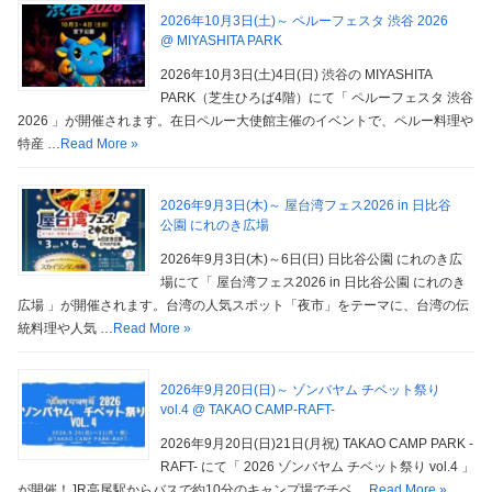
2026年10月3日(土)～ ペルーフェスタ 渋谷 2026
@ MIYASHITA PARK
2026年10月3日(土)4日(日) 渋谷の MIYASHITA
PARK（芝生ひろば4階）にて「 ペルーフェスタ 渋谷
2026 」が開催されます。在日ペルー大使館主催のイベントで、ペルー料理や
特産 …
Read More »
2026年9月3日(木)～ 屋台湾フェス2026 in 日比谷
公園 にれのき広場
2026年9月3日(木)～6日(日) 日比谷公園 にれのき広
場にて「 屋台湾フェス2026 in 日比谷公園 にれのき
広場 」が開催されます。台湾の人気スポット「夜市」をテーマに、台湾の伝
統料理や人気 …
Read More »
2026年9月20日(日)～ ゾンバヤム チベット祭り
vol.4 @ TAKAO CAMP-RAFT-
2026年9月20日(日)21日(月祝) TAKAO CAMP PARK -
RAFT- にて「 2026 ゾンバヤム チベット祭り vol.4 」
が開催！JR高尾駅からバスで約10分のキャンプ場でチベ …
Read More »