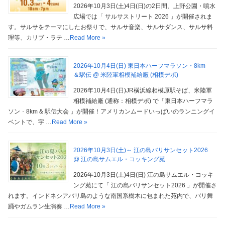
2026年10月3日(土)4日(日)の2日間、上野公園・噴水
広場では「 サルサストリート 2026 」が開催されま
す。サルサをテーマにしたお祭りで、サルサ音楽、サルサダンス、サルサ料
理等、カリブ・ラテ …
Read More »
2026年10月4日(日) 東日本ハーフマラソン・8km
＆駅伝 @ 米陸軍相模補給廠 (相模デポ)
2026年10月4日(日)JR横浜線相模原駅そば、米陸軍
相模補給廠 (通称：相模デポ) で「東日本ハーフマラ
ソン ･ 8km & 駅伝大会 」が開催！アメリカンムードいっぱいのランニングイ
ベントで、宇 …
Read More »
2026年10月3日(土)～ 江の島バリサンセット2026
@ 江の島サムエル・コッキング苑
2026年10月3日(土)4日(日) 江の島サムエル・コッキ
ング苑にて「 江の島バリサンセット2026 」が開催さ
れます。インドネシアバリ島のような南国系樹木に包まれた苑内で、バリ舞
踊やガムラン生演奏 …
Read More »