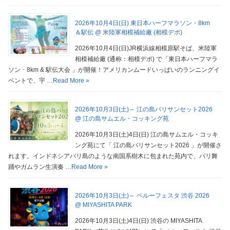
2026年10月4日(日) 東日本ハーフマラソン・8km
＆駅伝 @ 米陸軍相模補給廠 (相模デポ)
2026年10月4日(日)JR横浜線相模原駅そば、米陸軍
相模補給廠 (通称：相模デポ) で「東日本ハーフマラ
ソン ･ 8km & 駅伝大会 」が開催！アメリカンムードいっぱいのランニングイ
ベントで、宇 …
Read More »
2026年10月3日(土)～ 江の島バリサンセット2026
@ 江の島サムエル・コッキング苑
2026年10月3日(土)4日(日) 江の島サムエル・コッキ
ング苑にて「 江の島バリサンセット2026 」が開催さ
れます。インドネシアバリ島のような南国系樹木に包まれた苑内で、バリ舞
踊やガムラン生演奏 …
Read More »
2026年10月3日(土)～ ペルーフェスタ 渋谷 2026
@ MIYASHITA PARK
2026年10月3日(土)4日(日) 渋谷の MIYASHITA