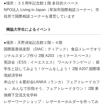
●場所：３５周年記念館１階 多目的スペース
NPO法人 Living in Japan（草加市国際相談コーナー） 市
役所で国際相談コーナーを運営しています
獨協大学生によるイベント
●場所：天野貞祐記念館２階～４階
国際親善俱楽部 （DIAC：ディアック） 食品トレーでオリ
ジナルスタンプ作り 2階 A203 （セミナースペース）
英語会（ESS：イーエスエス） ワールドランゲージ： 留
学生と話してみよう！ゲームをしよう！ 2階 A207 国際環
境経済学科
米山ゼミ＆愛好会LANKA（ランカ） フェアトレードカフ
ェ： みんなで目指そう、フェアトレードタウン！ 2階 東
側廊下交流文化学科
レザーワークショップ： レザーキーホルダーを作ってみ