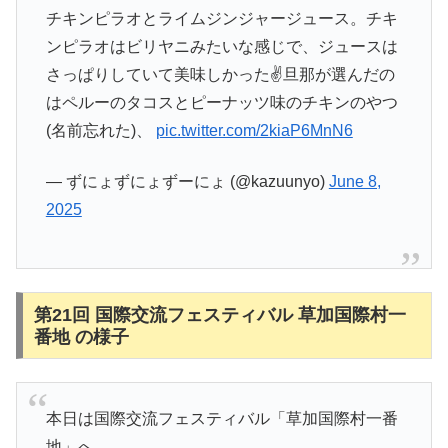
チキンピラオとライムジンジャージュース。チキ
ンピラオはビリヤニみたいな感じで、ジュースは
さっぱりしていて美味しかった✌️旦那が選んだの
はペルーのタコスとピーナッツ味のチキンのやつ
(名前忘れた)、
pic.twitter.com/2kiaP6MnN6
— ずにょずにょずーにょ (@kazuunyo)
June 8,
2025
第21回 国際交流フェスティバル 草加国際村一
番地 の様子
本日は国際交流フェスティバル「草加国際村一番
地」へ。