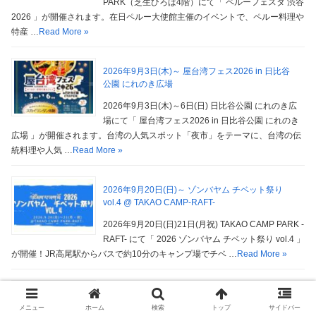
PARK（芝生ひろば4階）にて「 ペルーフェスタ 渋谷
2026 」が開催されます。在日ペルー大使館主催のイベントで、ペルー料理や
特産 …
Read More »
2026年9月3日(木)～ 屋台湾フェス2026 in 日比谷
公園 にれのき広場
2026年9月3日(木)～6日(日) 日比谷公園 にれのき広
場にて「 屋台湾フェス2026 in 日比谷公園 にれのき
広場 」が開催されます。台湾の人気スポット「夜市」をテーマに、台湾の伝
統料理や人気 …
Read More »
2026年9月20日(日)～ ゾンバヤム チベット祭り
vol.4 @ TAKAO CAMP-RAFT-
2026年9月20日(日)21日(月祝) TAKAO CAMP PARK -
RAFT- にて「 2026 ゾンバヤム チベット祭り vol.4 」
が開催！JR高尾駅からバスで約10分のキャンプ場でチベ …
Read More »
2026年9月17日(木)～ けやきひろば秋のビール祭
り @ さいたま新都心・けやきひろば
メニュー
ホーム
検索
トップ
サイドバー