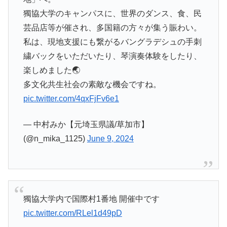
獨協大学のキャンパスに、世界のダンス、食、民
芸品店等が催され、多国籍の方々が集う賑わい。
私は、現地支援にも繋がるバングラデシュの手刺
繍バックをいただいたり、琴演奏体験をしたり、
楽しめました🌏
多文化共生社会の素敵な機会ですね。
pic.twitter.com/4qxFjFv6e1
— 中村みか【元埼玉県議/草加市】
(@n_mika_1125)
June 9, 2024
獨協大学内で国際村1番地 開催中です
pic.twitter.com/RLel1d49pD