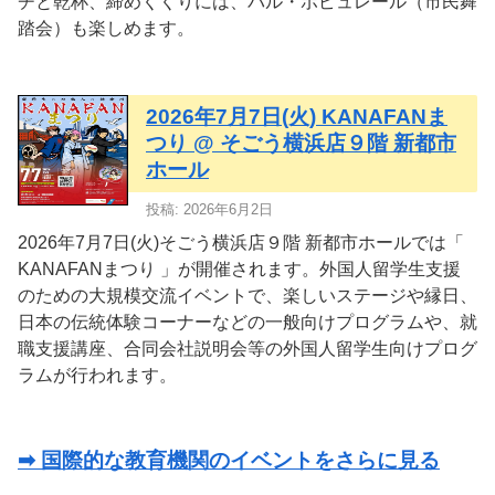
チと乾杯、締めくくりには、バル・ポピュレール（市民舞
踏会）も楽しめます。
2026年7月7日(火) KANAFANま
つり @ そごう横浜店９階 新都市
ホール
投稿: 2026年6月2日
2026年7月7日(火)そごう横浜店９階 新都市ホールでは「
KANAFANまつり 」が開催されます。外国人留学生支援
のための大規模交流イベントで、楽しいステージや縁日、
日本の伝統体験コーナーなどの一般向けプログラムや、就
職支援講座、合同会社説明会等の外国人留学生向けプログ
ラムが行われます。
➡ 国際的な教育機関のイベントをさらに見る