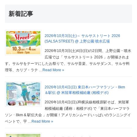
新着記事
2026年10月3日(土)～ サルサストリート 2026
(SALSA STREET) @ 上野公園 噴水広場
2026年10月3日(土)4日(日)の2日間、上野公園・噴水
広場では「 サルサストリート 2026 」が開催されま
す。サルサをテーマにしたお祭りで、サルサ音楽、サルサダンス、サルサ料
理等、カリブ・ラテ …
Read More »
2026年10月4日(日) 東日本ハーフマラソン・8km
＆駅伝 @ 米陸軍相模補給廠 (相模デポ)
2026年10月4日(日)JR横浜線相模原駅そば、米陸軍
相模補給廠 (通称：相模デポ) で「東日本ハーフマラ
ソン ･ 8km & 駅伝大会 」が開催！アメリカンムードいっぱいのランニングイ
ベントで、宇 …
Read More »