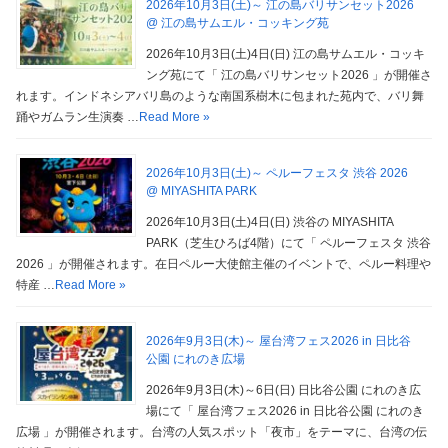
2026年10月3日(土)～ 江の島バリサンセット2026
@ 江の島サムエル・コッキング苑
2026年10月3日(土)4日(日) 江の島サムエル・コッキ
ング苑にて「 江の島バリサンセット2026 」が開催さ
れます。インドネシアバリ島のような南国系樹木に包まれた苑内で、バリ舞
踊やガムラン生演奏 …
Read More »
2026年10月3日(土)～ ペルーフェスタ 渋谷 2026
@ MIYASHITA PARK
2026年10月3日(土)4日(日) 渋谷の MIYASHITA
PARK（芝生ひろば4階）にて「 ペルーフェスタ 渋谷
2026 」が開催されます。在日ペルー大使館主催のイベントで、ペルー料理や
特産 …
Read More »
2026年9月3日(木)～ 屋台湾フェス2026 in 日比谷
公園 にれのき広場
2026年9月3日(木)～6日(日) 日比谷公園 にれのき広
場にて「 屋台湾フェス2026 in 日比谷公園 にれのき
広場 」が開催されます。台湾の人気スポット「夜市」をテーマに、台湾の伝