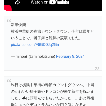
新年快樂！
横浜中華街の春節カウントダウン、今年は辰年と
いうことで、獅子舞と龍舞の競演でした。
pic.twitter.com/F6GD0Jq2Gn
— mino🍎 (@minokitsune)
February 9, 2024
昨日は横浜中華街の春節カウントダウンへ。中国
のかわいい獅子舞やドラゴンが来て新年を祝いま
した。🐲に頭噛んでもらいたかったー。あと媽祖
廟にあったデコトラみたいな門？気になるw